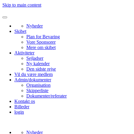
Skip to main content
Nyheder
Skibet
Plan for Bevaring
Vore Sponsorer
Mere om skibet
Aktiviteter
Sejladser
Ny kalender
Den sidste rejse
Vil du være medlem
Admin/dokumenter
Organisation
Skipperliste
Dokumenter/referater
Kontakt os
Billeder
login
Nyheder