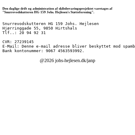
Den daglige drift og administration af skibsbevaringsprojektet varetages af
"Snurrevodskutteren HG 159 Johs. Hejlesen's Støtteforening".
Snurrevodskutteren HG 159 Johs. Hejlesen
Hjørringgade 55, 9850 Hirtshals
Tlf..: 20 94 92 31
CVR: 27239145
E-Mail: 
Denne e-mail adresse bliver beskyttet mod spamb
Bank kontonummer: 9067 4563593992.
@2026 johs-hejlesen.dk/janp