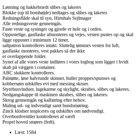
Lønning og hakkebrædt slibes og lakeres
Blokke (op til bomhøjde) nedtages og slibes og lakeres
Redningsflåde skal til syn, Hirtshals Sejlmager
Alle redningsveste gennemgås.
Faste veste og syninger og gjorde er hele og i orden.
Oppustelige, gasflaske afmonteres og vejes, vesten pustes op og skal
ligge oppustet i minimum 12 timer,
saltpatron kontrolleres intakt. Sluttelig tømmes vesten for luft,
gasflaske monteres, vest pakkes så der ikke
er overlappende folder.
Synet af alle vores veste indføres i vores logbog som ligger i hvidt
skab på væggen i container.
ABC slukkere kontrolleres.
Palstøtte, løse halvrunde skinner, huller proppes/spunses og
kobbersøm udskiftes evt med messing skruer.
Styrehusvinduer, lugekarme og skylight, skrabes, slibes og lakeres.
Nedgangskappe til maskinen skrabes, slibes og lakeres.
Skrog gennemgås og kalfatring efter behov.
Maling ud- og indvendigt samt bundsmøring.
Zinck klodser inspiceres og udskiftes om nødvendigt.
Overbordventiler kontrolleres af værft
Propel hoved smøres (fedt).
Læst: 1584