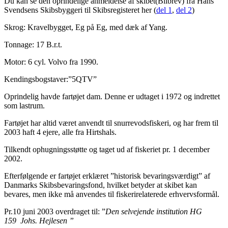
Du kan se den oprindelige anmeldelse af skibet(Bilbrev) fra Hans
Svendsens Skibsbyggeri til Skibsregisteret her (
del 1
,
del 2
)
Skrog: Kravelbygget, Eg på Eg, med dæk af Yang.
Tonnage: 17 B.r.t.
Motor: 6 cyl. Volvo fra 1990.
Kendingsbogstaver:”5QTV”
Oprindelig havde fartøjet dam. Denne er udtaget i 1972 og indrettet
som lastrum.
Fartøjet har altid været anvendt til snurrevodsfiskeri, og har frem til
2003 haft 4 ejere, alle fra Hirtshals.
Tilkendt ophugningsstøtte og taget ud af fiskeriet pr. 1 december
2002.
Efterfølgende er fartøjet erklæret ”historisk bevaringsværdigt” af
Danmarks Skibsbevaringsfond, hvilket betyder at skibet kan
bevares, men ikke må anvendes til fiskerirelaterede erhvervsformål.
Pr.10 juni 2003 overdraget til: ”
Den selvejende institution HG
159
Johs. Hejlesen ”