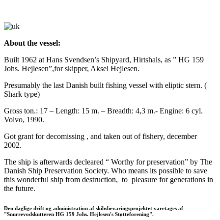
About the vessel
:
Built 1962 at Hans Svendsen’s Shipyard, Hirtshals, as ” HG 159
Johs.
Hejlesen”,for skipper, Aksel Hejlesen.
Presumably the last Danish built fishing vessel with eliptic stern. (
Shark type)
Gross ton.: 17 – Length: 15 m. – Breadth: 4,3 m.- Engine: 6 cyl.
Volvo, 1990.
Got grant for decomissing , and taken out of fishery, december
2002.
The ship is afterwards decleared “ Worthy for preservation” by The
Danish Ship Preservation Society. Who means its possible to save
this wonderful ship from destruction,
to
pleasure for generations in
the future.
Den daglige drift og administration af skibsbevaringsprojektet varetages af
"Snurrevodskutteren HG 159 Johs. Hejlesen's Støtteforening".