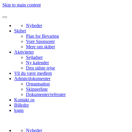
Skip to main content
Nyheder
Skibet
Plan for Bevaring
Vore Sponsorer
Mere om skibet
Aktiviteter
Sejladser
Ny kalender
Den sidste rejse
Vil du være medlem
Admin/dokumenter
Organisation
Skipperliste
Dokumenter/referater
Kontakt os
Billeder
login
Nyheder