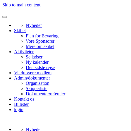
Skip to main content
Nyheder
Skibet
Plan for Bevaring
Vore Sponsorer
Mere om skibet
Aktiviteter
Sejladser
Ny kalender
Den sidste rejse
Vil du være medlem
Admin/dokumenter
Organisation
Skipperliste
Dokumenter/referater
Kontakt os
Billeder
login
Nyheder