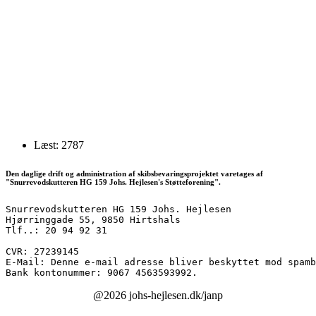
Læst: 2787
Den daglige drift og administration af skibsbevaringsprojektet varetages af
"Snurrevodskutteren HG 159 Johs. Hejlesen's Støtteforening".
Snurrevodskutteren HG 159 Johs. Hejlesen
Hjørringgade 55, 9850 Hirtshals
Tlf..: 20 94 92 31
CVR: 27239145
E-Mail: 
Denne e-mail adresse bliver beskyttet mod spamb
Bank kontonummer: 9067 4563593992.
@2026 johs-hejlesen.dk/janp