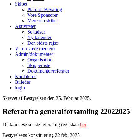
Skibet
Plan for Bevaring
Vore Sponsorer
Mere om skibet
Aktiviteter
Sejladser
Ny kalender
Den sidste rejse
Vil du være medlem
Admin/dokumenter
Organisation
Skipperliste
Dokumenter/referater
Kontakt os
Billeder
login
Skrevet af Bestyrelsen den
25. Februar 2025
.
Referat fra generalforsamling 22022025
Du kan læse senste referat og regnskab
her
Bestyrelsens konstituering 22 feb. 2025