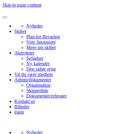
Skip to main content
Nyheder
Skibet
Plan for Bevaring
Vore Sponsorer
Mere om skibet
Aktiviteter
Sejladser
Ny kalender
Den sidste rejse
Vil du være medlem
Admin/dokumenter
Organisation
Skipperliste
Dokumenter/referater
Kontakt os
Billeder
login
Nyheder