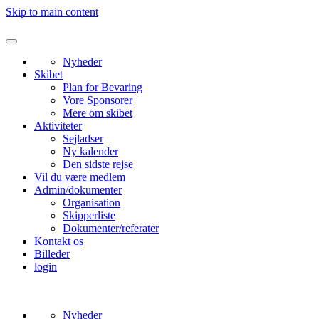
Skip to main content
Nyheder
Skibet
Plan for Bevaring
Vore Sponsorer
Mere om skibet
Aktiviteter
Sejladser
Ny kalender
Den sidste rejse
Vil du være medlem
Admin/dokumenter
Organisation
Skipperliste
Dokumenter/referater
Kontakt os
Billeder
login
Nyheder