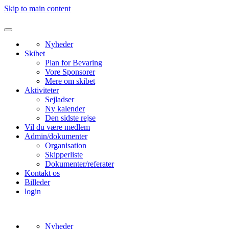
Skip to main content
Nyheder
Skibet
Plan for Bevaring
Vore Sponsorer
Mere om skibet
Aktiviteter
Sejladser
Ny kalender
Den sidste rejse
Vil du være medlem
Admin/dokumenter
Organisation
Skipperliste
Dokumenter/referater
Kontakt os
Billeder
login
Nyheder