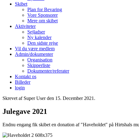
Skibet
Plan for Bevaring
Vore Sponsorer
Mere om skibet
Aktiviteter
Sejladser
Ny kalender
Den sidste rejse
Vil du være medlem
Admin/dokumenter
Organisation
Skipperliste
Dokumenter/referater
Kontakt os
Billeder
login
Skrevet af Super User den
15. December 2021
.
Julegave 2021
Endnu engang fik skibet en donation af "Haveholdet" på Hirtshals mu