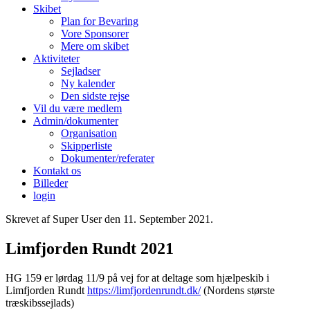
Skibet
Plan for Bevaring
Vore Sponsorer
Mere om skibet
Aktiviteter
Sejladser
Ny kalender
Den sidste rejse
Vil du være medlem
Admin/dokumenter
Organisation
Skipperliste
Dokumenter/referater
Kontakt os
Billeder
login
Skrevet af Super User den
11. September 2021
.
Limfjorden Rundt 2021
HG 159 er lørdag 11/9 på vej for at deltage som hjælpeskib i
Limfjorden Rundt
https://limfjordenrundt.dk/
(Nordens største
træskibssejlads)