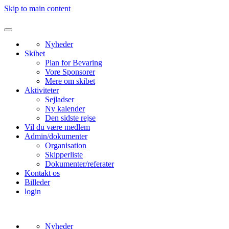
Skip to main content
Nyheder
Skibet
Plan for Bevaring
Vore Sponsorer
Mere om skibet
Aktiviteter
Sejladser
Ny kalender
Den sidste rejse
Vil du være medlem
Admin/dokumenter
Organisation
Skipperliste
Dokumenter/referater
Kontakt os
Billeder
login
Nyheder