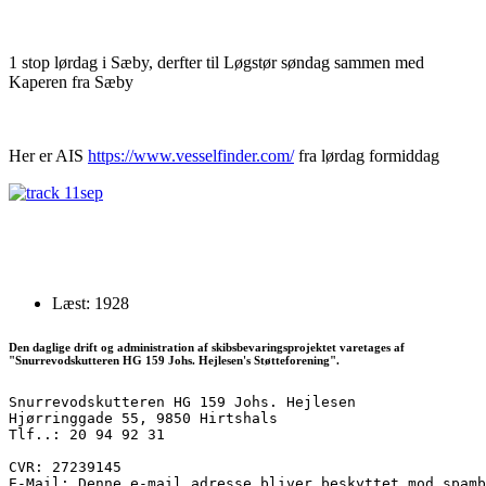
1 stop lørdag i Sæby, derfter til Løgstør søndag sammen med
Kaperen fra Sæby
Her er AIS
https://www.vesselfinder.com/
fra lørdag formiddag
Læst: 1928
Den daglige drift og administration af skibsbevaringsprojektet varetages af
"Snurrevodskutteren HG 159 Johs. Hejlesen's Støtteforening".
Snurrevodskutteren HG 159 Johs. Hejlesen
Hjørringgade 55, 9850 Hirtshals
Tlf..: 20 94 92 31
CVR: 27239145
E-Mail: 
Denne e-mail adresse bliver beskyttet mod spamb