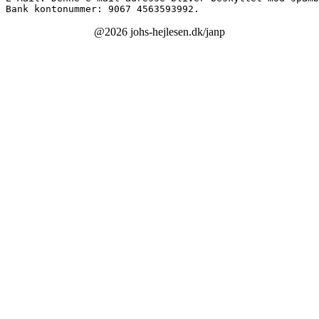
Bank kontonummer: 9067 4563593992.
@2026 johs-hejlesen.dk/janp